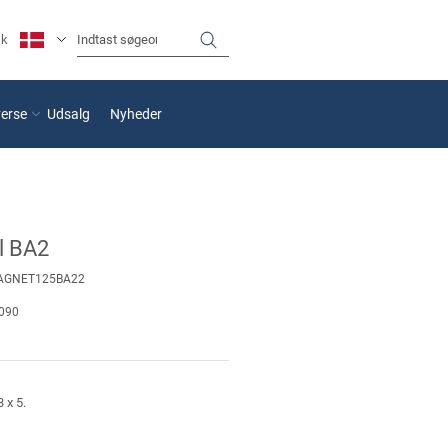
sk
verse
Udsalg
Nyheder
l BA2
AGNET125BA22
090
3 x 5.