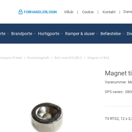
Dan
Vilkår
Cookie
Kontakt
FORHANDLERLOGIN
rte
Brandporte
Hurtigporte
Ramper & sluser
Befæstelse
Di
triporte El-dele
Erstatningsluft
BA2 med EHLDB/C
Magnet til BA2
Magnet ti
Varenummer:
M
DPS varenr.:
080
Til RTS2, 12 x 3,