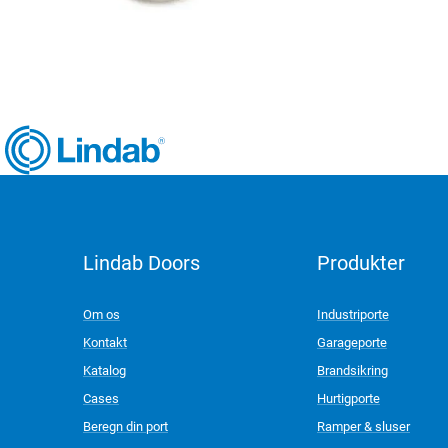
Lindab Doors
Produkter
LinkedIn
Om os
Industriporte
Kontakt
Garageporte
Katalog
Brandsikring
Cases
Hurtigporte
Beregn din port
Ramper & sluser