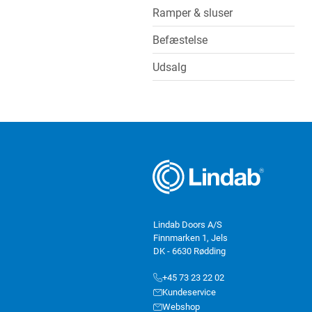
Ramper & sluser
Befæstelse
Udsalg
Lindab Doors A/S
Finnmarken 1, Jels
DK - 6630 Rødding
+45 73 23 22 02
Kundeservice
Webshop