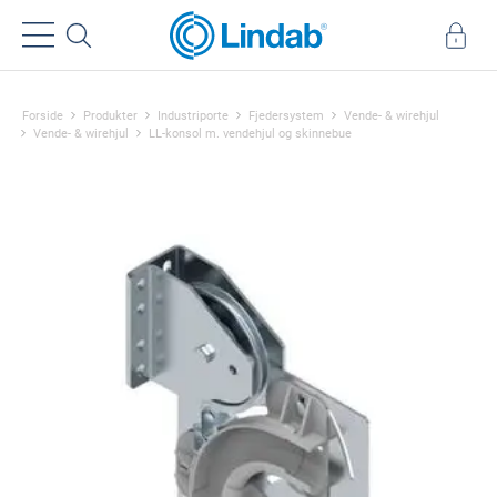
Forside
Produkter
Industriporte
Fjedersystem
Vende- & wirehjul
Vende- & wirehjul
LL-konsol m. vendehjul og skinnebue