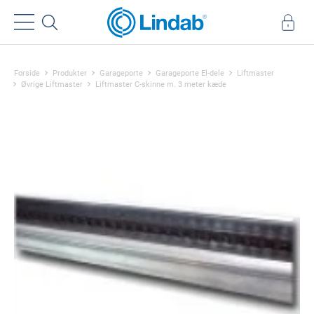
Forside
Produkter
Garageporte
Garageporte El-dele
Liftmaster
Øvrige Liftmaster
Liftmaster C-skinne m. 3 meter kæde