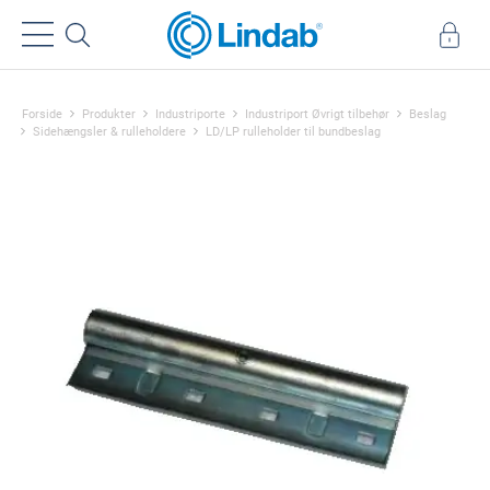
Forside
Produkter
Industriporte
Industriport Øvrigt tilbehør
Beslag
Sidehængsler & rulleholdere
LD/LP rulleholder til bundbeslag