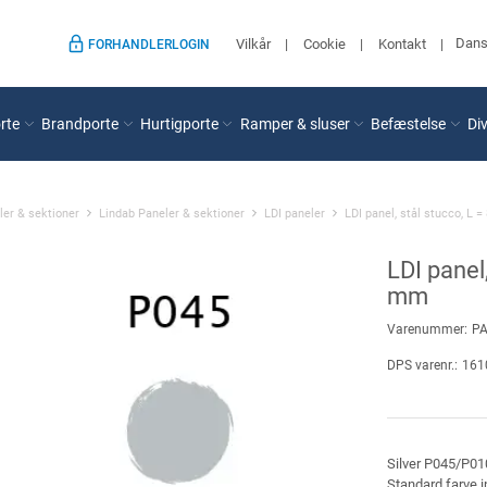
Dan
Vilkår
Cookie
Kontakt
FORHANDLERLOGIN
rte
Brandporte
Hurtigporte
Ramper & sluser
Befæstelse
Di
ler & sektioner
Lindab Paneler & sektioner
LDI paneler
LDI panel, stål stucco, L
LDI panel
mm
Varenummer:
PA
DPS varenr.:
161
Silver P045/P01
Standard farve i