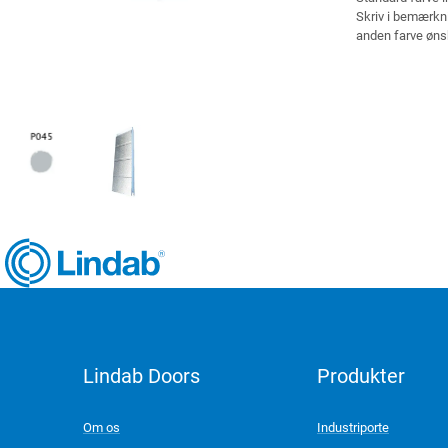
Skriv i bemærkni
anden farve øns
Lindab Doors
Produkter
LinkedIn
Om os
Industriporte