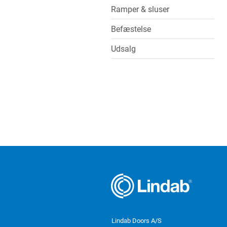
Ramper & sluser
Befæstelse
Udsalg
Lindab Doors A/S