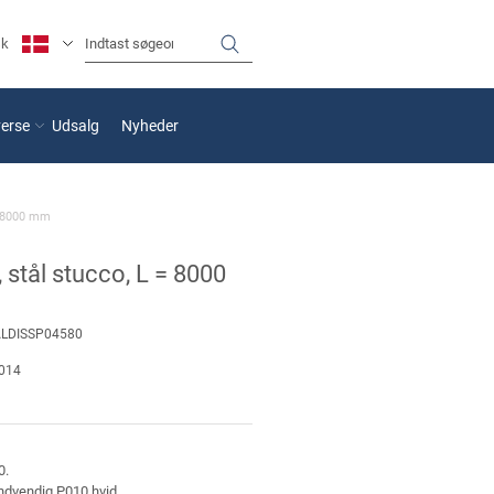
sk
verse
Udsalg
Nyheder
 = 8000 mm
, stål stucco, L = 8000
LDISSP04580
014
0.
ndvendig P010 hvid.