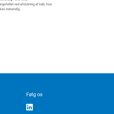
ngsfeltet ved afslutning af køb, hvis
kes indvendig.
Følg os