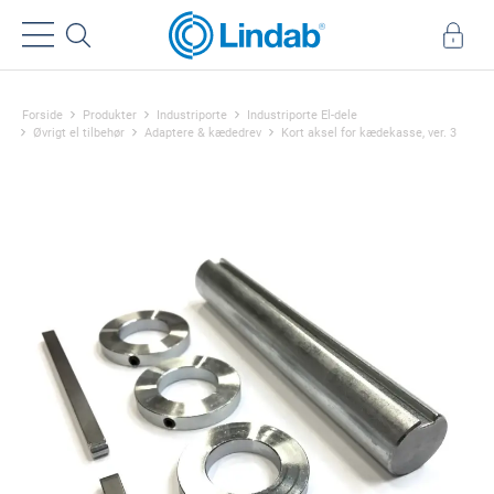
Forside
Produkter
Industriporte
Industriporte El-dele
Øvrigt el tilbehør
Adaptere & kædedrev
Kort aksel for kædekasse, ver. 3