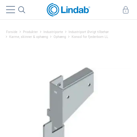
Forside
Produkter
Industriporte
Industriport Øvrigt tilbehør
Karme, skinner & ophæng
Ophæng
Konsol for fjederbom LL