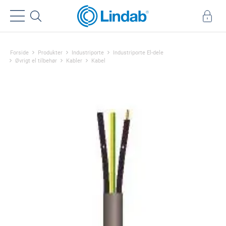
Forside
Produkter
Industriporte
Industriporte El-dele
Øvrigt el tilbehør
Kabler
Kabel