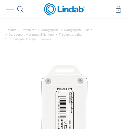
Forside
Produkter
Garageporte
Garageporte El-dele
Garageport Marantec Bi-Linked
Trådløst tilbehør
iSmartgate Trådløs tiltsensor