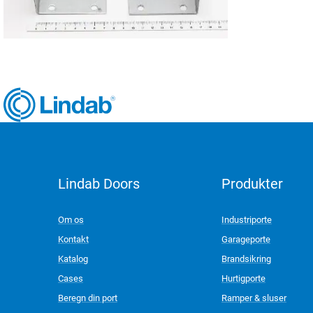
Lindab Doors
Produkter
LinkedIn
Om os
Industriporte
Kontakt
Garageporte
Katalog
Brandsikring
Cases
Hurtigporte
Beregn din port
Ramper & sluser