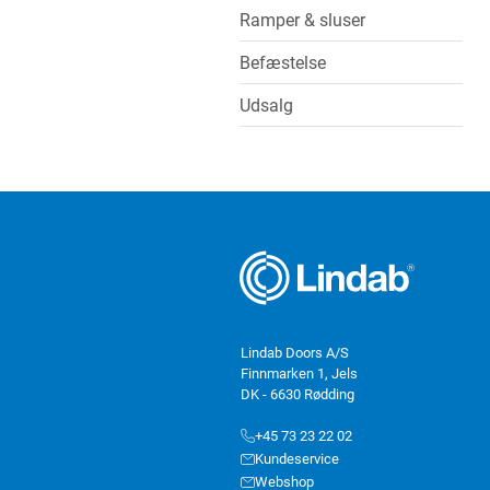
Ramper & sluser
Befæstelse
Udsalg
Lindab Doors A/S
Finnmarken 1, Jels
DK - 6630 Rødding
+45 73 23 22 02
Kundeservice
Webshop