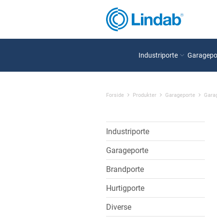
Industriporte
Garagepo
Forside
Produkter
Garageporte
Garag
Industriporte
Garageporte
Brandporte
Hurtigporte
Diverse