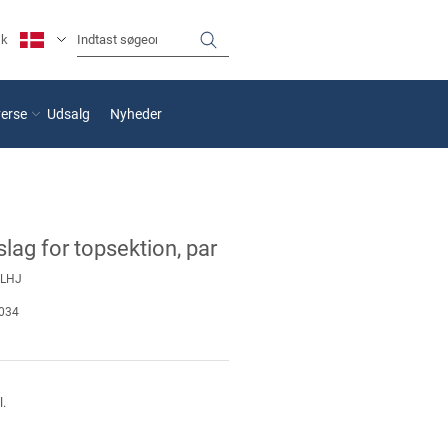
sk
verse
Udsalg
Nyheder
lag for topsektion, par
SLHJ
034
l.