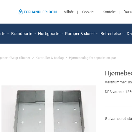
Dan
Vilkår
Cookie
Kontakt
FORHANDLERLOGIN
rte
Brandporte
Hurtigporte
Ramper & sluser
Befæstelse
Di
eport Øvrigt tilbehør
Køreruller & beslag
Hjørnebeslag for topsektion, par
Hjørnebes
Varenummer:
B
DPS varenr.:
125
Galvaniseret stå