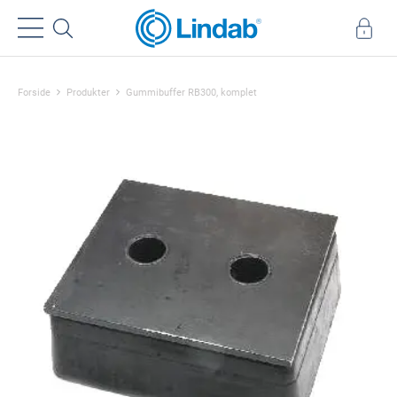
Forside
Produkter
Gummibuffer RB300, komplet