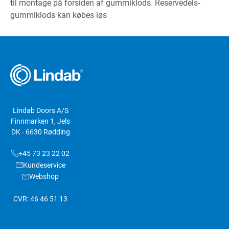
til montage på forsiden af gummiklods. Reservedels-
gummiklods kan købes løs
Lindab Doors A/S
Finnmarken 1, Jels
DK - 6630 Rødding
+45 73 23 22 02
Kundeservice
Webshop
CVR: 46 46 51 13