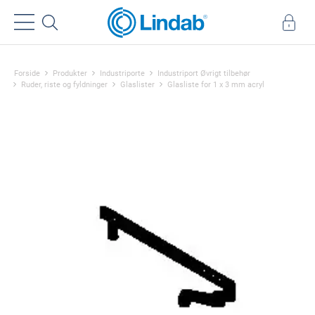
Forside
Produkter
Industriporte
Industriport Øvrigt tilbehør
Ruder, riste og fyldninger
Glaslister
Glasliste for 1 x 3 mm acryl