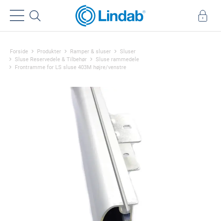
Forside
Produkter
Ramper & sluser
Sluser
Sluse Reservedele & Tilbehør
Sluse rammedele
Frontramme for LS sluse 403M højre/venstre