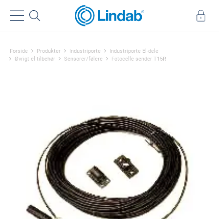
Forside
Produkter
Industriporte
Industriporte El-dele
Øvrigt el tilbehør
Sensorer/følere
Fotocelle sender T15R