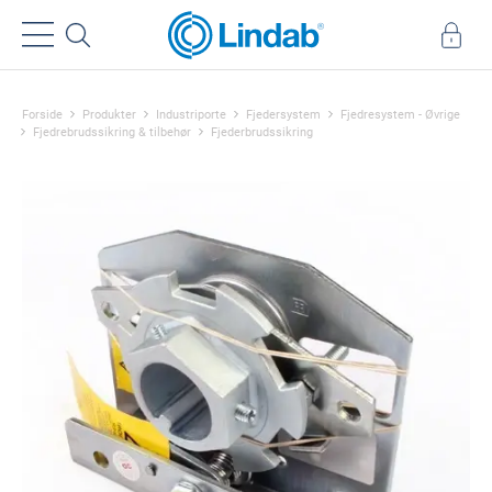
Forside
Produkter
Industriporte
Fjedersystem
Fjedresystem - Øvrige
Fjedrebrudssikring & tilbehør
Fjederbrudssikring