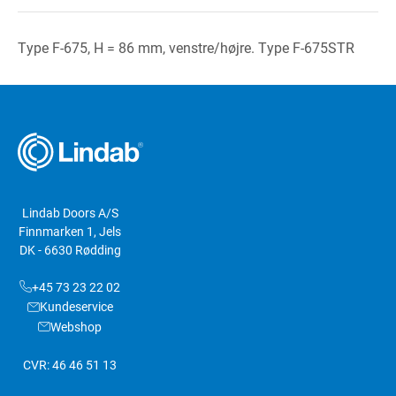
Type F-675, H = 86 mm, venstre/højre. Type F-675STR
Lindab Doors A/S
Finnmarken 1, Jels
DK - 6630 Rødding
+45 73 23 22 02
Kundeservice
Webshop
CVR: 46 46 51 13