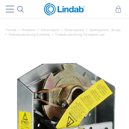
Forside
Produkter
Industriporte
Fjedersystem
Fjedresystem - Øvrige
Fjedrebrudssikring & tilbehør
Fjederbrudssikring, forstærket, par