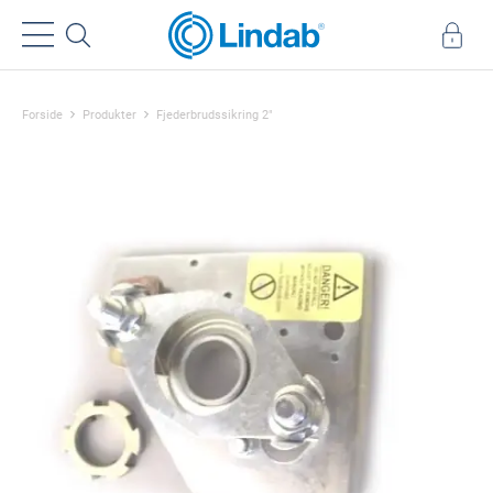
Forside
Produkter
Fjederbrudssikring 2"