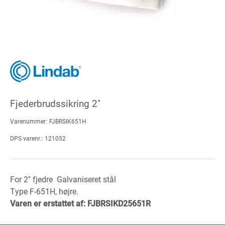
Fjederbrudssikring 2"
Varenummer:
FJBRSIK651H
DPS varenr.:
121052
For 2" fjedre Galvaniseret stål
Type F-651H, højre.
Varen er erstattet af: FJBRSIKD25651R