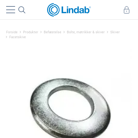
Forside
Produkter
Befæstelse
Bolte, møtrikker & skiver
Skiver
Facetskive