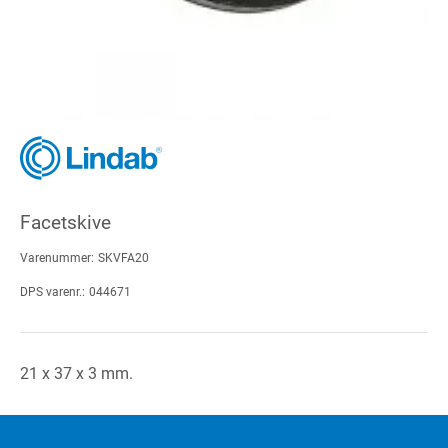
Facetskive
Varenummer:
SKVFA20
DPS varenr.:
044671
21 x 37 x 3 mm.