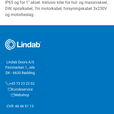
IP65 og for 1" aksel. Inklusiv kiler for hul- og massivaksel,
DW, spiralkabel, 7m motorkabel, forsyningskabel 3x230V
og motorbeslag..
Lindab Doors A/S
Finnmarken 1, Jels
DK - 6630 Rødding
+45 73 23 22 02
Kundeservice
Webshop
CVR: 46 46 51 13