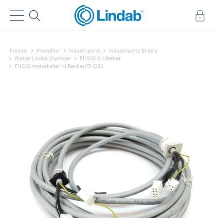
Forside
Produkter
Industriporte
Industriporte El-dele
Øvrige Lindab Styringer
EHS30 & tilbehør
EHS30 motorkabel til Becker/EHS30