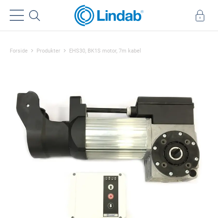
Forside
Produkter
EHS30, BK1S motor, 7m kabel