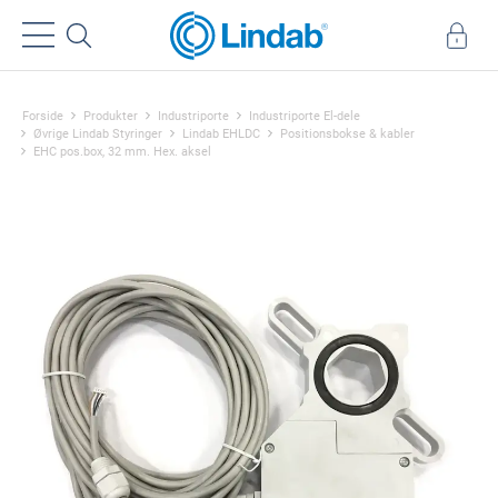
Forside
Produkter
Industriporte
Industriporte El-dele
Øvrige Lindab Styringer
Lindab EHLDC
Positionsbokse & kabler
EHC pos.box, 32 mm. Hex. aksel