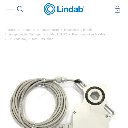
Forside
Produkter
Industriporte
Industriporte El-dele
Øvrige Lindab Styringer
Lindab EHLDC
Positionsbokse & kabler
EHC pos.box, 22 mm. Hex. aksel