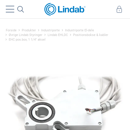
Forside
Produkter
Industriporte
Industriporte El-dele
Øvrige Lindab Styringer
Lindab EHLDC
Positionsbokse & kabler
EHC pos.box, 1 1/4" aksel