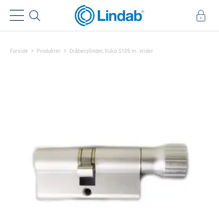
Forside
Produkter
Dråbecylinder, Ruko 5105 m. vrider