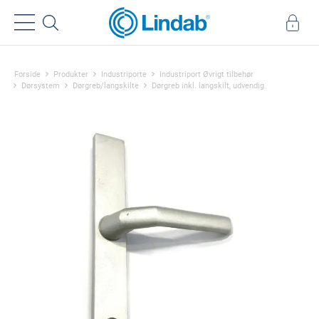
Forside
Produkter
Industriporte
Industriport Øvrigt tilbehør
Dørsystem
Dørgreb/langskilte
Dørgreb inkl. langskilt, udvendig