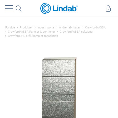
Forside
Produkter
Industriporte
Andre fabrikater
Crawford/ASSA
Crawford/ASSA Paneler & sektioner
Crawford/ASSA sektioner
Crawford 342 stål, komplet topsektion