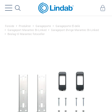
Forside
Produkter
Garageporte
Garageporte El-dele
Garageport Marantec Bi-Linked
Garageport Øvrige Marantec Bi-Linked
Beslag til Marantec fotoceller