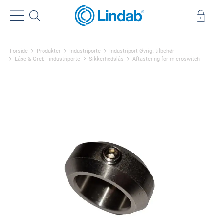
Forside
Produkter
Industriporte
Industriport Øvrigt tilbehør
Låse & Greb - industriporte
Sikkerhedslås
Aftastering for microswitch