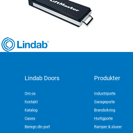
Lindab Doors
Produkter
LinkedIn
Om os
Industriporte
Kontakt
Garageporte
Katalog
Brandsikring
Cases
Hurtigporte
Beregn din port
Ramper & sluser