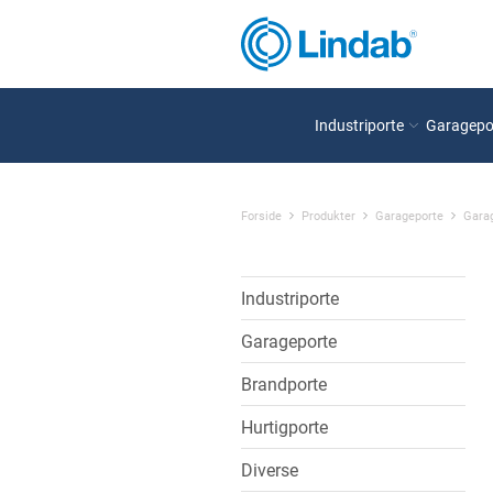
Industriporte
Garagepo
Forside
Produkter
Garageporte
Garag
Industriporte
Garageporte
Brandporte
Hurtigporte
Diverse