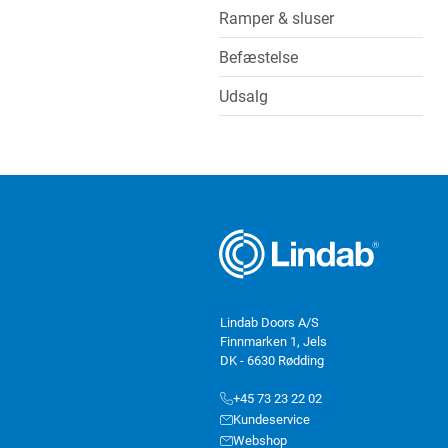
Ramper & sluser
Befæstelse
Udsalg
Lindab Doors A/S
Finnmarken 1, Jels
DK - 6630 Rødding
+45 73 23 22 02
Kundeservice
Webshop