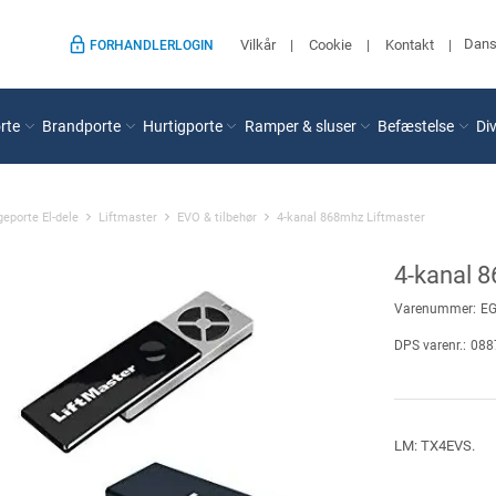
Dan
Vilkår
Cookie
Kontakt
FORHANDLERLOGIN
rte
Brandporte
Hurtigporte
Ramper & sluser
Befæstelse
Di
eporte El-dele
Liftmaster
EVO & tilbehør
4-kanal 868mhz Liftmaster
4-kanal 
Varenummer:
E
DPS varenr.:
088
LM: TX4EVS.