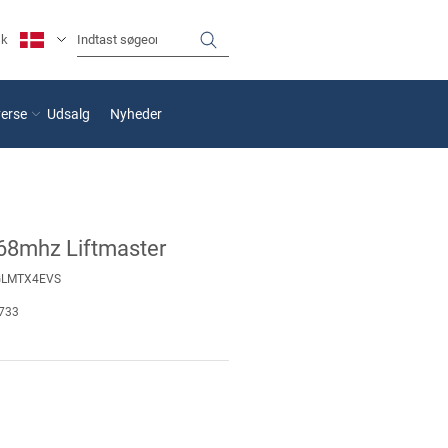
sk
verse
Udsalg
Nyheder
868mhz Liftmaster
GLMTX4EVS
733